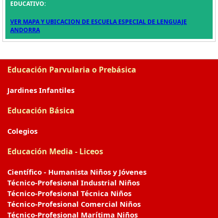
EDUCATIVO:
VER MAPA Y UBICACION DE ESCUELA ESPECIAL DE LENGUAJE
ANDORRA
Educación Parvularia o Prebásica
Jardines Infantiles
Educación Básica
Colegios
Educación Media - Liceos
Científico - Humanista Niños y Jóvenes
Técnico-Profesional Industrial Niños
Técnico-Profesional Técnica Niños
Técnico-Profesional Comercial Niños
Técnico-Profesional Marítima Niños